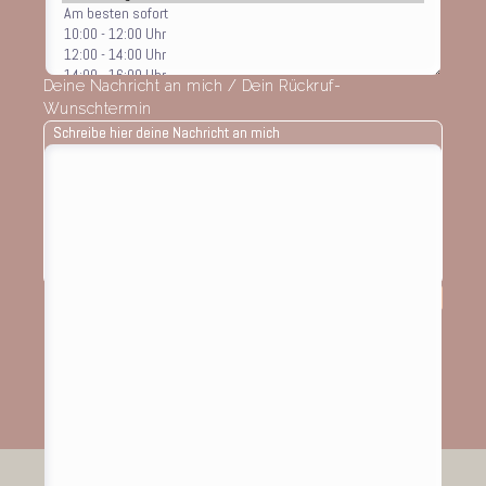
Deine Nachricht an mich / Dein Rückruf-
Wunschtermin
Schreibe hier deine Nachricht an mich
Lies bitte kurz die
Datenschutzerklärung
Ja ok, einverstanden!