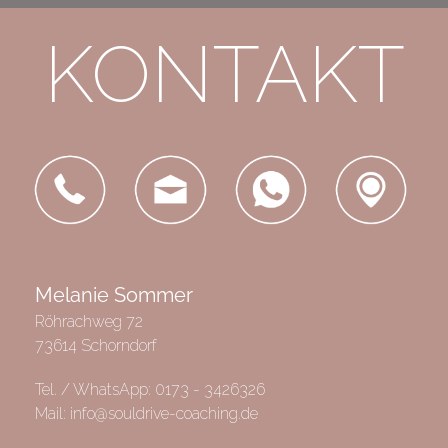
KONTAKT
Melanie Sommer
Röhrachweg 72
73614 Schorndorf
Tel. / WhatsApp:
0173 - 3426326
Mail:
info@souldrive-coaching.de